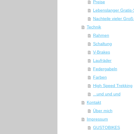
Preise
Lebenslanger Gratis-
Nachteile vieler Groß
Technik
Rahmen
Schaltung
V-Brakes
Laufräder
Federgabeln
Farben
High Speed Trekking
...und und und
Kontakt
Über mich
Impressum
GUSTOBIKES